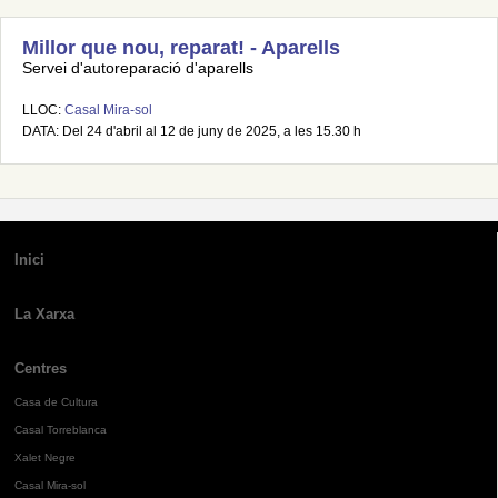
Millor que nou, reparat! - Aparells
Servei d'autoreparació d'aparells
LLOC:
Casal Mira-sol
DATA: Del 24 d'abril al 12 de juny de 2025, a les 15.30 h
Inici
La Xarxa
Centres
Casa de Cultura
Casal Torreblanca
Xalet Negre
Casal Mira-sol