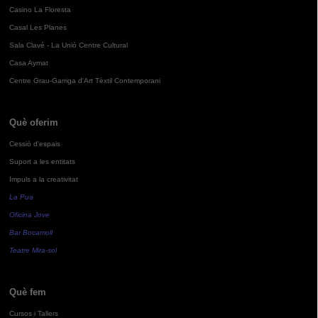
Casino La Floresta
Casal Les Planes
Sala Clavé - La Unió Centre Cultural
Casa Aymat
Centre Grau-Garriga d'Art Tèxtil Contemporani
Què oferim
Cessió d'espais
Suport a les entitats
Impuls a la creativitat
La Pua
Oficina Jove
Bar Bocamoll
Teatre Mira-sol
Què fem
Cursos i Tallers