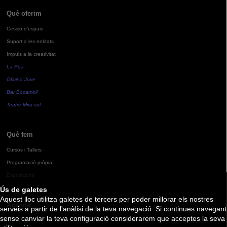
Què oferim
Cessió d'espais
Suport a les entitats
Impuls a la creativitat
La Pua
Oficina Jove
Bar Bocamoll
Teatre Mira-sol
Què fem
Cursos i Tallers
Programació pròpia
Exposicions
Ús de galetes
Aquest lloc utilitza galetes de tercers per poder millorar els nostres
Agenda
serveis a partir de l'anàlisi de la teva navegació. Si continues navegant
sense canviar la teva configuració considerarem que acceptes la seva