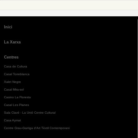
Inici
La Xarxa
Centres
Casa de Cultura
Casal Torreblanca
Xalet Negre
Casal Mira-sol
Casino La Floresta
Casal Les Planes
Sala Clavé - La Unió Centre Cultural
Casa Aymat
Centre Grau-Garriga d'Art Tèxtil Contemporani