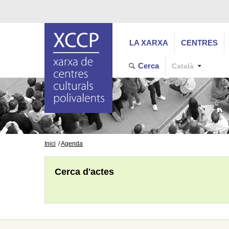
LA XARXA
CENTRES
Cerca
Català
Inici
Agenda
Cerca d'actes