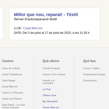
Millor que nou, reparat! - Tèxtil
Servei d'autoreparació tèxtil
LLOC:
Casal Mira-sol
DATA: Del 3 de juliol al 17 de juliol de 2025, a les 15.30 h
Centres
Què oferim
Què fem
Casa de Cultura
Cessió d'espais
Cursos i Tallers
Casal Torreblanca
Suport a les entitats
Programació pròpia
Xalet Negre
Impuls a la
Exposicions
creativitat
Casal Mira-sol
La Pua
Casino La Floresta
Oficina Jove
Casal Les Planes
Bar Bocamoll
Sala Clavé - La Unió
Centre Cultural
Teatre Mira-sol