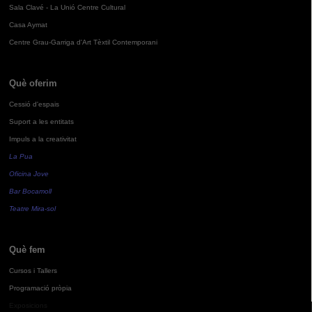
Sala Clavé - La Unió Centre Cultural
Casa Aymat
Centre Grau-Garriga d'Art Tèxtil Contemporani
Què oferim
Cessió d'espais
Suport a les entitats
Impuls a la creativitat
La Pua
Oficina Jove
Bar Bocamoll
Teatre Mira-sol
Què fem
Cursos i Tallers
Programació pròpia
Exposicions