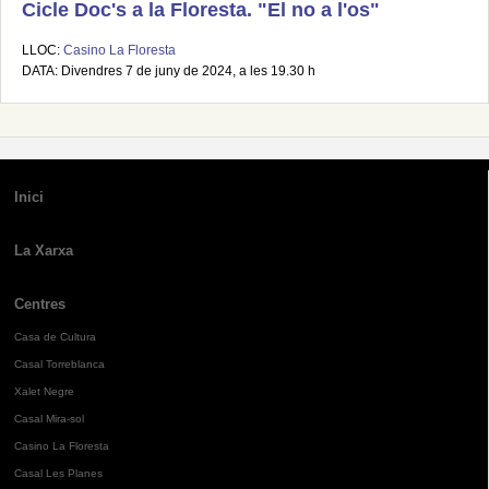
Cicle Doc's a la Floresta. "El no a l'os"
LLOC:
Casino La Floresta
DATA: Divendres 7 de juny de 2024, a les 19.30 h
Inici
La Xarxa
Centres
Casa de Cultura
Casal Torreblanca
Xalet Negre
Casal Mira-sol
Casino La Floresta
Casal Les Planes