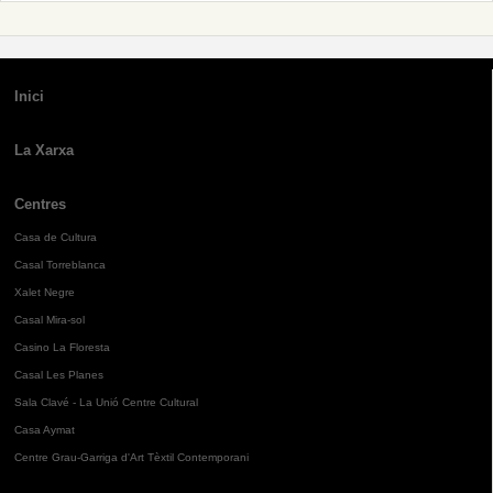
Inici
La Xarxa
Centres
Casa de Cultura
Casal Torreblanca
Xalet Negre
Casal Mira-sol
Casino La Floresta
Casal Les Planes
Sala Clavé - La Unió Centre Cultural
Casa Aymat
Centre Grau-Garriga d'Art Tèxtil Contemporani