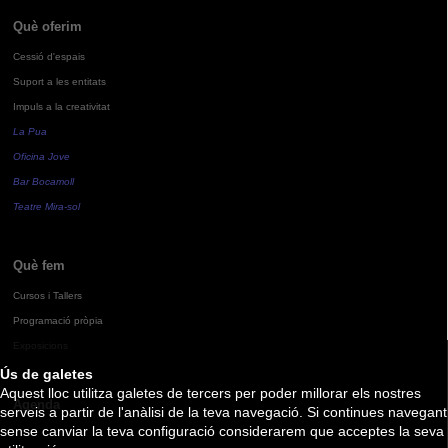
Què oferim
Cessió d'espais
Suport a les entitats
Impuls a la creativitat
La Pua
Oficina Jove
Bar Bocamoll
Teatre Mira-sol
Què fem
Cursos i Tallers
Programació pròpia
Exposicions
Ús de galetes
Aquest lloc utilitza galetes de tercers per poder millorar els nostres
Agenda
serveis a partir de l'anàlisi de la teva navegació. Si continues navegant
sense canviar la teva configuració considerarem que acceptes la seva