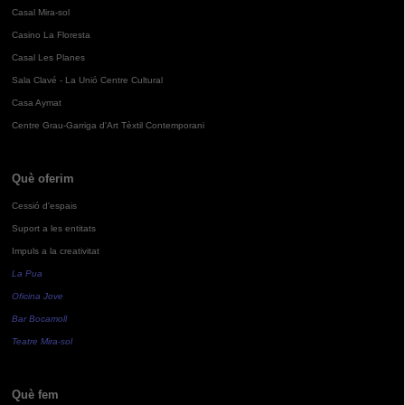
Casal Mira-sol
Casino La Floresta
Casal Les Planes
Sala Clavé - La Unió Centre Cultural
Casa Aymat
Centre Grau-Garriga d'Art Tèxtil Contemporani
Què oferim
Cessió d'espais
Suport a les entitats
Impuls a la creativitat
La Pua
Oficina Jove
Bar Bocamoll
Teatre Mira-sol
Què fem