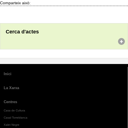
Comparteix això:
Cerca d'actes
Inici
La Xarxa
Centres
Casa de Cultura
Casal Torreblanca
Xalet Negre