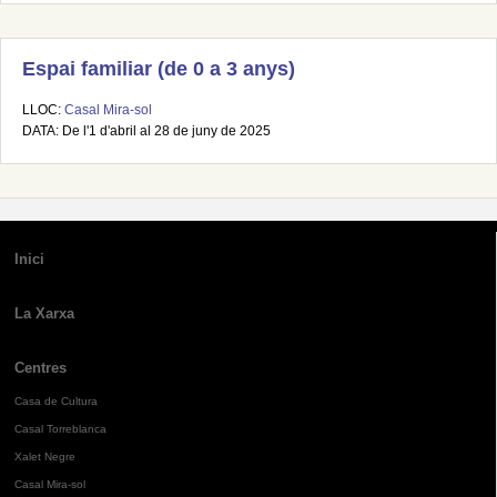
Espai familiar (de 0 a 3 anys)
LLOC:
Casal Mira-sol
DATA: De l'1 d'abril al 28 de juny de 2025
Inici
La Xarxa
Centres
Casa de Cultura
Casal Torreblanca
Xalet Negre
Casal Mira-sol