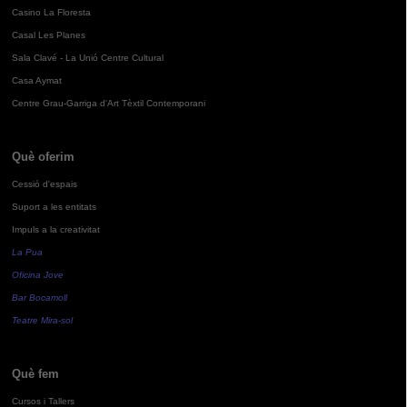
Casino La Floresta
Casal Les Planes
Sala Clavé - La Unió Centre Cultural
Casa Aymat
Centre Grau-Garriga d'Art Tèxtil Contemporani
Què oferim
Cessió d'espais
Suport a les entitats
Impuls a la creativitat
La Pua
Oficina Jove
Bar Bocamoll
Teatre Mira-sol
Què fem
Cursos i Tallers