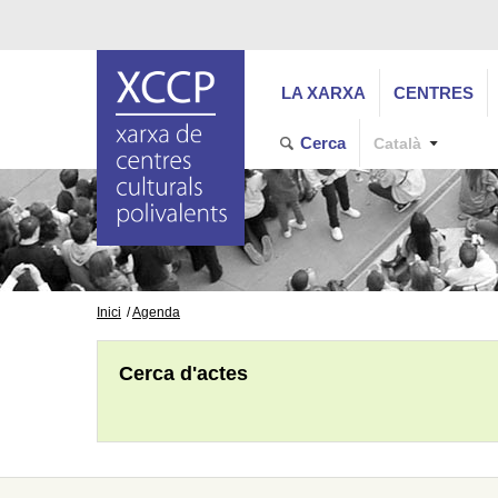
LA XARXA
CENTRES
Cerca
Català
Inici
Agenda
Cerca d'actes