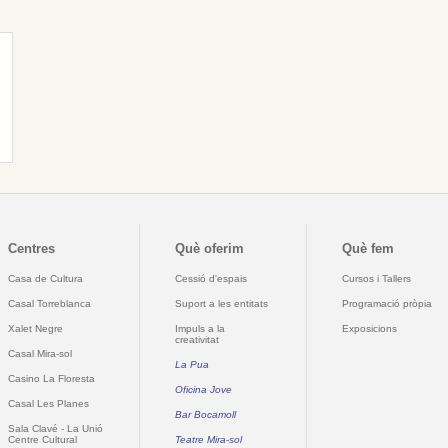
Centres
Què oferim
Què fem
Casa de Cultura
Cessió d'espais
Cursos i Tallers
Casal Torreblanca
Suport a les entitats
Programació pròpia
Xalet Negre
Impuls a la
Exposicions
creativitat
Casal Mira-sol
La Pua
Casino La Floresta
Oficina Jove
Casal Les Planes
Bar Bocamoll
Sala Clavé - La Unió
Centre Cultural
Teatre Mira-sol