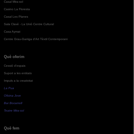
Casal Mira-sol
Casino La Floresta
Casal Les Planes
Sala Clavé - La Unió Centre Cultural
Casa Aymat
Centre Grau-Garriga d'Art Tèxtil Contemporani
Què oferim
Cessió d'espais
Suport a les entitats
Impuls a la creativitat
La Pua
Oficina Jove
Bar Bocamoll
Teatre Mira-sol
Què fem