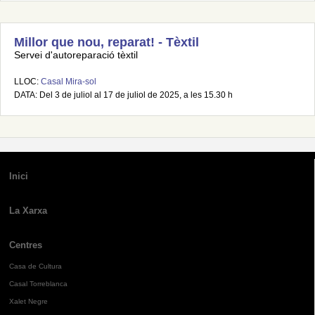
Millor que nou, reparat! - Tèxtil
Servei d'autoreparació tèxtil
LLOC:
Casal Mira-sol
DATA: Del 3 de juliol al 17 de juliol de 2025, a les 15.30 h
Inici
La Xarxa
Centres
Casa de Cultura
Casal Torreblanca
Xalet Negre