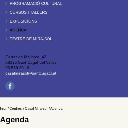
PROGRAMACIÓ CULTURAL
CURSOS I TALLERS
EXPOSICIONS
AGENDA
TEATRE DE MIRA-SOL
Carrer de Mallorca, 42
08195 Sant Cugat del Vallès
93 589 20 18
casalmirasol@santcugat.cat
Inici
Centres
Casal Mira-sol
Agenda
Agenda