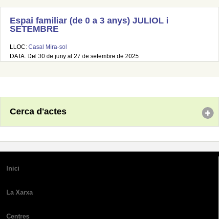
Espai familiar (de 0 a 3 anys) JULIOL i
SETEMBRE
LLOC:
Casal Mira-sol
DATA: Del 30 de juny al 27 de setembre de 2025
Cerca d'actes
Inici
La Xarxa
Centres