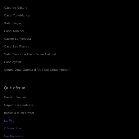
Casa de Cultura
Casal Torreblanca
Xalet Negre
Casal Mira-sol
Casino La Floresta
Casal Les Planes
Sala Clavé - La Unió Centre Cultural
Casa Aymat
Centre Grau-Garriga d'Art Tèxtil Contemporani
Què oferim
Cessió d'espais
Suport a les entitats
Impuls a la creativitat
La Pua
Oficina Jove
Bar Bocamoll