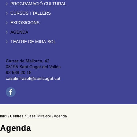
PROGRAMACIÓ CULTURAL
CURSOS I TALLERS
EXPOSICIONS
AGENDA
TEATRE DE MIRA-SOL
Carrer de Mallorca, 42
08195 Sant Cugat del Vallès
93 589 20 18
casalmirasol@santcugat.cat
Inici
Centres
Casal Mira-sol
Agenda
Agenda