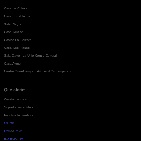
Casa de Cultura
Casal Torreblanca
Xalet Negre
Casal Mira-sol
Casino La Floresta
Casal Les Planes
Sala Clavé - La Unió Centre Cultural
Casa Aymat
Centre Grau-Garriga d'Art Tèxtil Contemporani
Què oferim
Cessió d'espais
Suport a les entitats
Impuls a la creativitat
La Pua
Oficina Jove
Bar Bocamoll