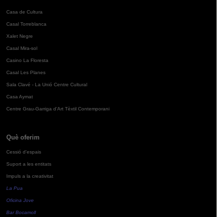
Casa de Cultura
Casal Torreblanca
Xalet Negre
Casal Mira-sol
Casino La Floresta
Casal Les Planes
Sala Clavé - La Unió Centre Cultural
Casa Aymat
Centre Grau-Garriga d'Art Tèxtil Contemporani
Què oferim
Cessió d'espais
Suport a les entitats
Impuls a la creativitat
La Pua
Oficina Jove
Bar Bocamoll