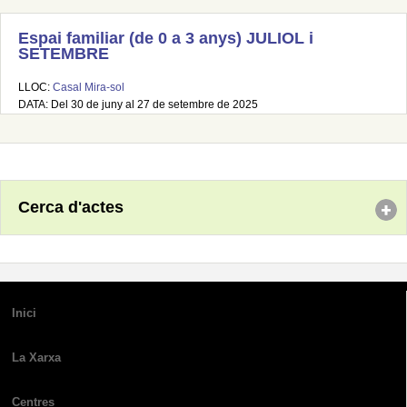
Espai familiar (de 0 a 3 anys) JULIOL i
SETEMBRE
LLOC:
Casal Mira-sol
DATA: Del 30 de juny al 27 de setembre de 2025
Cerca d'actes
Inici
La Xarxa
Centres