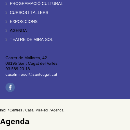
PROGRAMACIÓ CULTURAL
CURSOS I TALLERS
EXPOSICIONS
AGENDA
TEATRE DE MIRA-SOL
Carrer de Mallorca, 42
08195 Sant Cugat del Vallès
93 589 20 18
casalmirasol@santcugat.cat
Inici
Centres
Casal Mira-sol
Agenda
Agenda