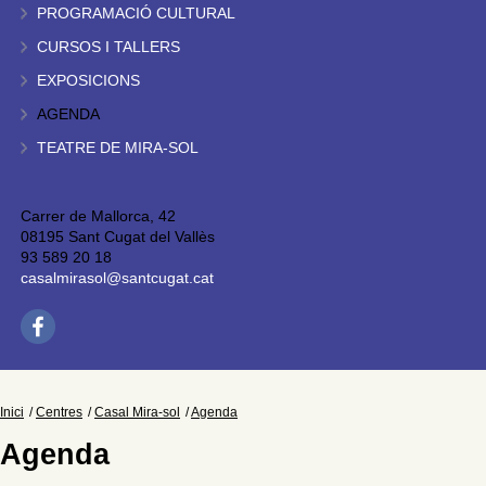
PROGRAMACIÓ CULTURAL
CURSOS I TALLERS
EXPOSICIONS
AGENDA
TEATRE DE MIRA-SOL
Carrer de Mallorca, 42
08195 Sant Cugat del Vallès
93 589 20 18
casalmirasol@santcugat.cat
Inici
Centres
Casal Mira-sol
Agenda
Agenda