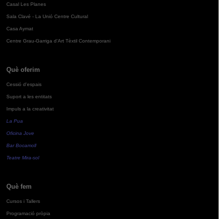
Casal Les Planes
Sala Clavé - La Unió Centre Cultural
Casa Aymat
Centre Grau-Garriga d'Art Tèxtil Contemporani
Què oferim
Cessió d'espais
Suport a les entitats
Impuls a la creativitat
La Pua
Oficina Jove
Bar Bocamoll
Teatre Mira-sol
Què fem
Cursos i Tallers
Programació pròpia