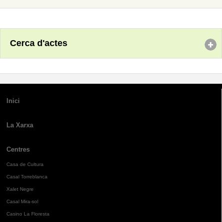
Cerca d'actes
Inici
La Xarxa
Centres
Casa de Cultura
Casal Torreblanca
Xalet Negre
Casal Mira-sol
Casino La Floresta