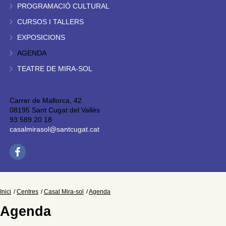
PROGRAMACIÓ CULTURAL
CURSOS I TALLERS
EXPOSICIONS
AGENDA
TEATRE DE MIRA-SOL
Carrer de Mallorca, 42
08195 Sant Cugat del Vallès
93 589 20 18
casalmirasol@santcugat.cat
Inici
Centres
Casal Mira-sol
Agenda
Agenda