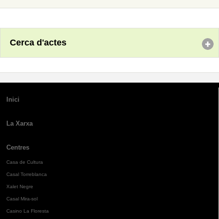
Cerca d'actes
Inici
La Xarxa
Centres
Casa de Cultura
Casal Torreblanca
Xalet Negre
Casal Mira-sol
Casino La Floresta