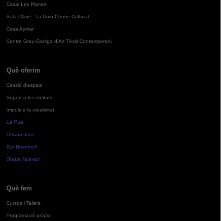
Casal Les Planes
Sala Clavé - La Unió Centre Cultural
Casa Aymat
Centre Grau-Garriga d'Art Tèxtil Contemporani
Què oferim
Cessió d'espais
Suport a les entitats
Impuls a la creativitat
La Pua
Oficina Jove
Bar Bocamoll
Teatre Mira-sol
Què fem
Cursos i Tallers
Programació pròpia