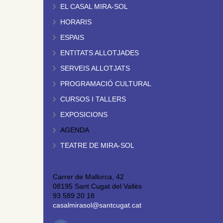
EL CASAL MIRA-SOL
HORARIS
ESPAIS
ENTITATS ALLOTJADES
SERVEIS ALLOTJATS
PROGRAMACIÓ CULTURAL
CURSOS I TALLERS
EXPOSICIONS
AGENDA
TEATRE DE MIRA-SOL
Carrer de Mallorca, 42
08195 Sant Cugat del Vallès
93 589 20 18
casalmirasol@santcugat.cat