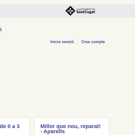
S
Inicia sessió
Crea compte
(de 0 a 3
Millor que nou, reparat!
- Aparells