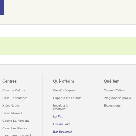
Centres
Què oferim
Què fem
Casa de Cultura
Cessió d'espais
Cursos i Tallers
Casal Torreblanca
Suport a les entitats
Programació pròpia
Xalet Negre
Impuls a la
Exposicions
creativitat
Casal Mira-sol
La Pua
Casino La Floresta
Oficina Jove
Casal Les Planes
Bar Bocamoll
Sala Clavé - La Unió