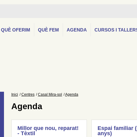
QUÈ OFERIM
QUÈ FEM
AGENDA
CURSOS I TALLER
Inici
Centres
Casal Mira-sol
Agenda
Agenda
Millor que nou, reparat!
Espai familiar 
- Tèxtil
anys)