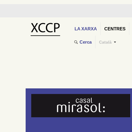
LA XARXA
CENTRES
Cerca
Català