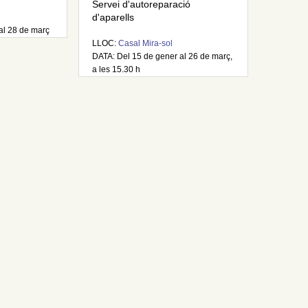
Servei d'autoreparació
d'aparells
al 28 de març
LLOC:
Casal Mira-sol
DATA: Del 15 de gener al 26 de març,
a les 15.30 h