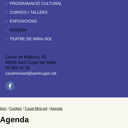
PROGRAMACIÓ CULTURAL
CURSOS I TALLERS
EXPOSICIONS
AGENDA
TEATRE DE MIRA-SOL
Carrer de Mallorca, 42
08195 Sant Cugat del Vallès
93 589 20 18
casalmirasol@santcugat.cat
Inici
Centres
Casal Mira-sol
Agenda
Agenda