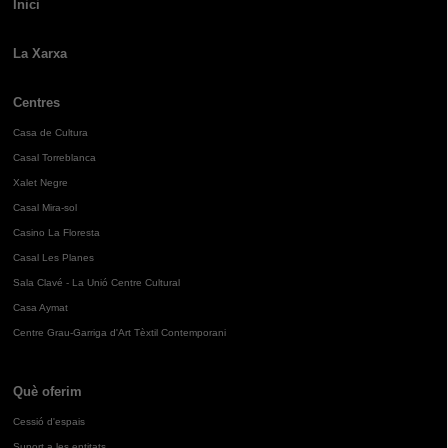
Inici
La Xarxa
Centres
Casa de Cultura
Casal Torreblanca
Xalet Negre
Casal Mira-sol
Casino La Floresta
Casal Les Planes
Sala Clavé - La Unió Centre Cultural
Casa Aymat
Centre Grau-Garriga d'Art Tèxtil Contemporani
Què oferim
Cessió d'espais
Suport a les entitats