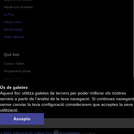
Impuls a la creativitat
La Pua
Oficina Jove
Bar Bocamoll
Teatre Mira-sol
Què fem
Cursos i Tallers
Programació pròpia
Exposicions
Ús de galetes
Aquest lloc utilitza galetes de tercers per poder millorar els nostres
Agenda
serveis a partir de l'anàlisi de la teva navegació. Si continues navegant
sense canviar la teva configuració considerarem que acceptes la seva
utilització.
CURSOS I TALLERS
Accepto
> Més informació sobre l'ús de les galetes
Subscriu-te al butlletí