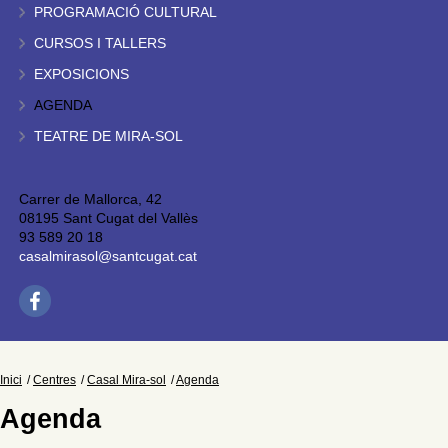
PROGRAMACIÓ CULTURAL
CURSOS I TALLERS
EXPOSICIONS
AGENDA
TEATRE DE MIRA-SOL
Carrer de Mallorca, 42
08195 Sant Cugat del Vallès
93 589 20 18
casalmirasol@santcugat.cat
Inici
Centres
Casal Mira-sol
Agenda
Agenda