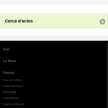
Cerca d'actes
Inici
La Xarxa
Centres
Casa de Cultura
Casal Torreblanca
Xalet Negre
Casal Mira-sol
Casino La Floresta