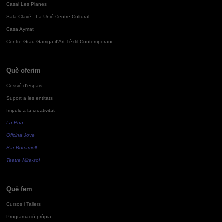
Casal Les Planes
Sala Clavé - La Unió Centre Cultural
Casa Aymat
Centre Grau-Garriga d'Art Tèxtil Contemporani
Què oferim
Cessió d'espais
Suport a les entitats
Impuls a la creativitat
La Pua
Oficina Jove
Bar Bocamoll
Teatre Mira-sol
Què fem
Cursos i Tallers
Programació pròpia