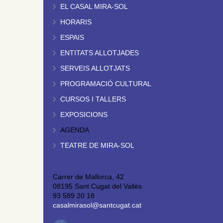
EL CASAL MIRA-SOL
HORARIS
ESPAIS
ENTITATS ALLOTJADES
SERVEIS ALLOTJATS
PROGRAMACIÓ CULTURAL
CURSOS I TALLERS
EXPOSICIONS
AGENDA
TEATRE DE MIRA-SOL
Carrer de Mallorca, 42
08195 Sant Cugat del Vallès
93 589 20 18
casalmirasol@santcugat.cat