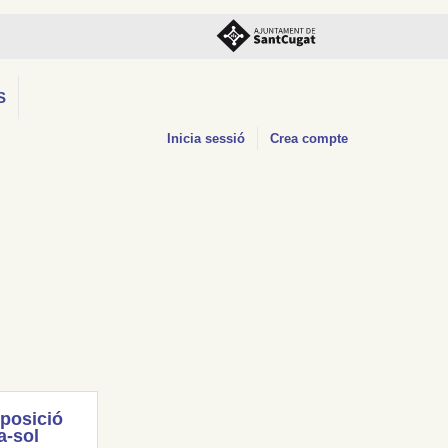
S
Inicia sessió
Crea compte
posició
a-sol