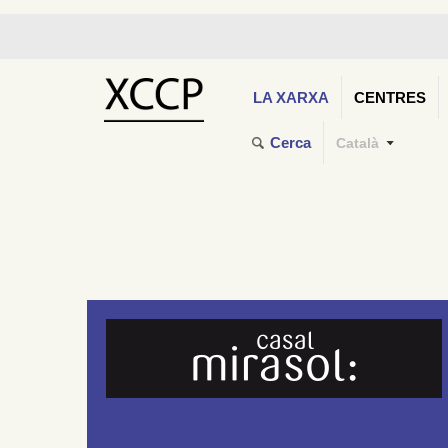
LA XARXA
CENTRES
Cerca
Català