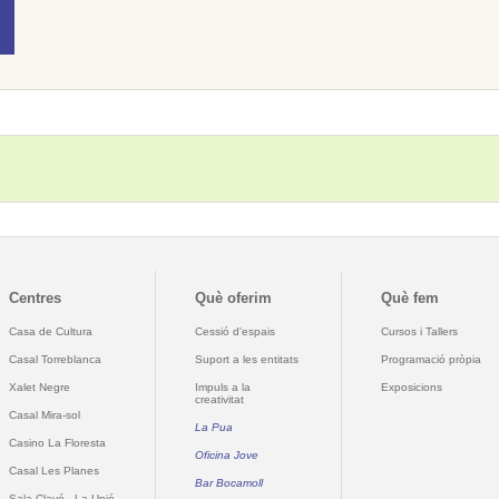
Centres
Què oferim
Què fem
Casa de Cultura
Cessió d'espais
Cursos i Tallers
Casal Torreblanca
Suport a les entitats
Programació pròpia
Xalet Negre
Impuls a la
Exposicions
creativitat
Casal Mira-sol
La Pua
Casino La Floresta
Oficina Jove
Casal Les Planes
Bar Bocamoll
Sala Clavé - La Unió