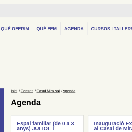
QUÈ OFERIM
QUÈ FEM
AGENDA
CURSOS I TALLER
Inici
Centres
Casal Mira-sol
Agenda
Agenda
Espai familiar (de 0 a 3
Inauguració Ex
anys) JULIOL i
al Casal de Mir