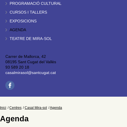
PROGRAMACIÓ CULTURAL
CURSOS I TALLERS
EXPOSICIONS
AGENDA
TEATRE DE MIRA-SOL
Carrer de Mallorca, 42
08195 Sant Cugat del Vallès
93 589 20 18
casalmirasol@santcugat.cat
Inici
Centres
Casal Mira-sol
Agenda
Agenda