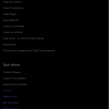
Casa de Cultura
Casal Torreblanca
Xalet Negre
Casal Mira-sol
Casino La Floresta
Casal Les Planes
Sala Clavé - La Unió Centre Cultural
Casa Aymat
Centre Grau-Garriga d'Art Tèxtil Contemporani
Què oferim
Cessió d'espais
Suport a les entitats
Impuls a la creativitat
La Pua
Oficina Jove
Bar Bocamoll
Teatre Mira-sol