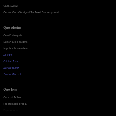
Casa Aymat
Centre Grau-Garriga d'Art Tèxtil Contemporani
Què oferim
Cessió d'espais
Suport a les entitats
Impuls a la creativitat
La Pua
Oficina Jove
Bar Bocamoll
Teatre Mira-sol
Què fem
Cursos i Tallers
Programació pròpia
Exposicions