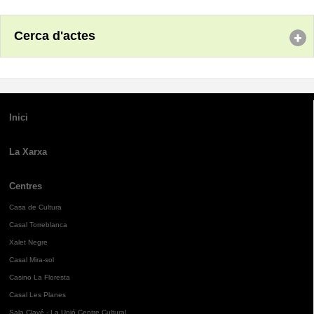
Cerca d'actes
Inici
La Xarxa
Centres
Casa de Cultura
Casal Torreblanca
Xalet Negre
Casal Mira-sol
Casino La Floresta
Casal Les Planes
Sala Clavé - La Unió Centre Cultural