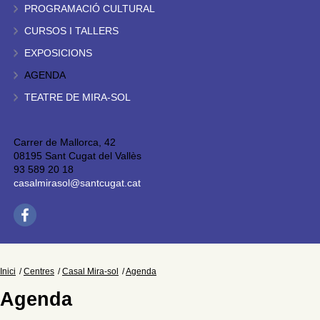
PROGRAMACIÓ CULTURAL
CURSOS I TALLERS
EXPOSICIONS
AGENDA
TEATRE DE MIRA-SOL
Carrer de Mallorca, 42
08195 Sant Cugat del Vallès
93 589 20 18
casalmirasol@santcugat.cat
Inici
Centres
Casal Mira-sol
Agenda
Agenda