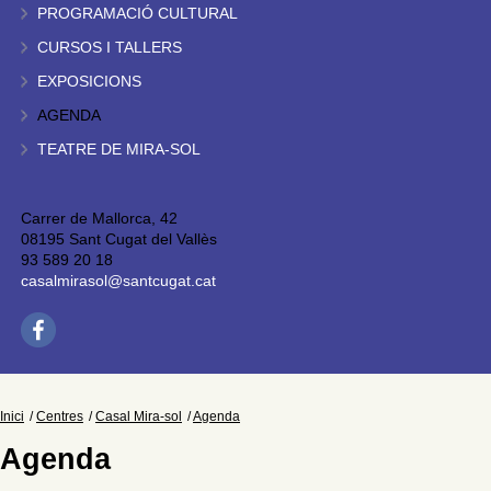
PROGRAMACIÓ CULTURAL
CURSOS I TALLERS
EXPOSICIONS
AGENDA
TEATRE DE MIRA-SOL
Carrer de Mallorca, 42
08195 Sant Cugat del Vallès
93 589 20 18
casalmirasol@santcugat.cat
Inici
Centres
Casal Mira-sol
Agenda
Agenda