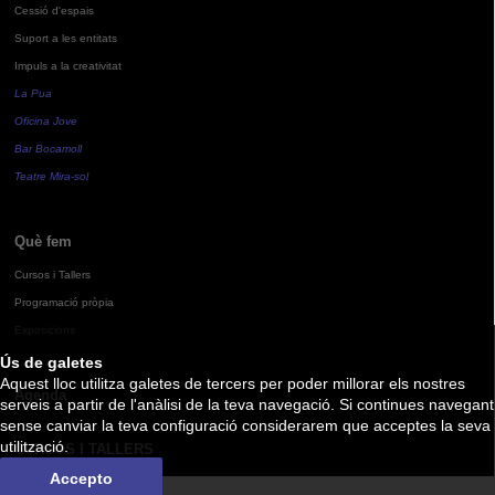
Cessió d'espais
Suport a les entitats
Impuls a la creativitat
La Pua
Oficina Jove
Bar Bocamoll
Teatre Mira-sol
Què fem
Cursos i Tallers
Programació pròpia
Exposicions
Ús de galetes
Aquest lloc utilitza galetes de tercers per poder millorar els nostres
Agenda
serveis a partir de l'anàlisi de la teva navegació. Si continues navegant
sense canviar la teva configuració considerarem que acceptes la seva
utilització.
CURSOS I TALLERS
Accepto