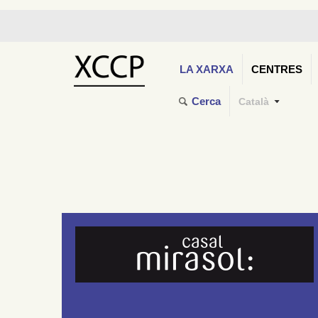
LA XARXA
CENTRES
Cerca
Català