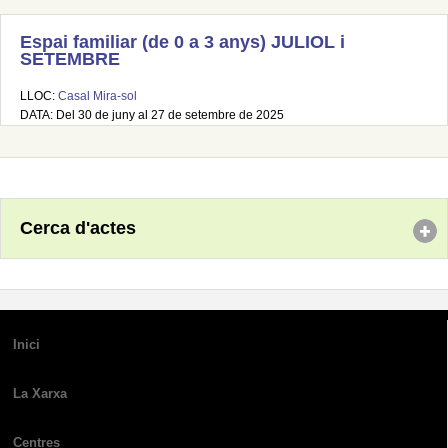
Espai familiar (de 0 a 3 anys) JULIOL i
SETEMBRE
LLOC:
Casal Mira-sol
DATA: Del 30 de juny al 27 de setembre de 2025
Cerca d'actes
Inici
La Xarxa
Centres