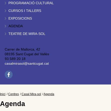
PROGRAMACIÓ CULTURAL
CURSOS I TALLERS
EXPOSICIONS
AGENDA
TEATRE DE MIRA-SOL
Carrer de Mallorca, 42
08195 Sant Cugat del Vallès
93 589 20 18
casalmirasol@santcugat.cat
Inici
Centres
Casal Mira-sol
Agenda
Agenda