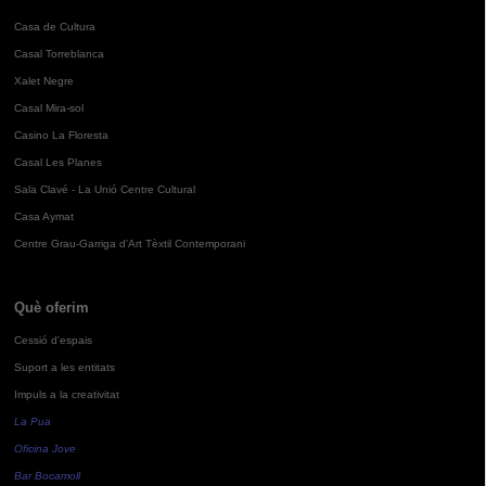
Casa de Cultura
Casal Torreblanca
Xalet Negre
Casal Mira-sol
Casino La Floresta
Casal Les Planes
Sala Clavé - La Unió Centre Cultural
Casa Aymat
Centre Grau-Garriga d'Art Tèxtil Contemporani
Què oferim
Cessió d'espais
Suport a les entitats
Impuls a la creativitat
La Pua
Oficina Jove
Bar Bocamoll