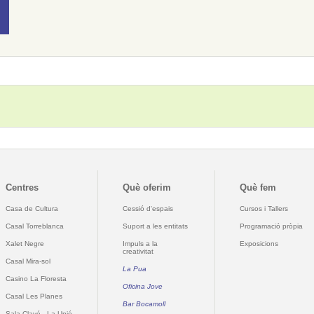
Centres
Què oferim
Què fem
Casa de Cultura
Cessió d'espais
Cursos i Tallers
Casal Torreblanca
Suport a les entitats
Programació pròpia
Xalet Negre
Impuls a la
Exposicions
creativitat
Casal Mira-sol
La Pua
Casino La Floresta
Oficina Jove
Casal Les Planes
Bar Bocamoll
Sala Clavé - La Unió