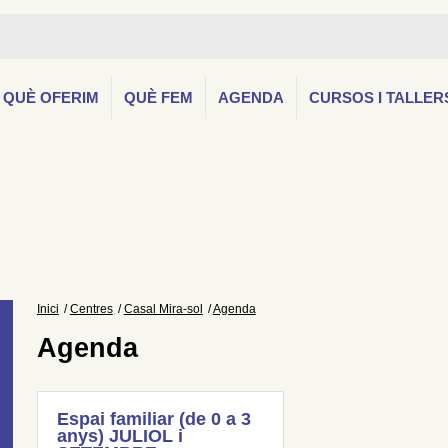
QUÈ OFERIM
QUÈ FEM
AGENDA
CURSOS I TALLER
Inici
Centres
Casal Mira-sol
Agenda
Agenda
Espai familiar (de 0 a 3
anys) JULIOL i