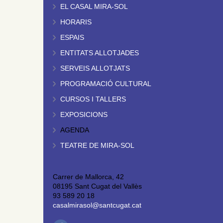
EL CASAL MIRA-SOL
HORARIS
ESPAIS
ENTITATS ALLOTJADES
SERVEIS ALLOTJATS
PROGRAMACIÓ CULTURAL
CURSOS I TALLERS
EXPOSICIONS
AGENDA
TEATRE DE MIRA-SOL
Carrer de Mallorca, 42
08195 Sant Cugat del Vallès
93 589 20 18
casalmirasol@santcugat.cat