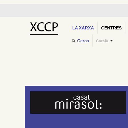
LA XARXA
CENTRES
Cerca
Català