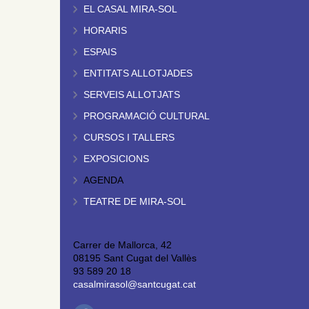
EL CASAL MIRA-SOL
HORARIS
ESPAIS
ENTITATS ALLOTJADES
SERVEIS ALLOTJATS
PROGRAMACIÓ CULTURAL
CURSOS I TALLERS
EXPOSICIONS
AGENDA
TEATRE DE MIRA-SOL
Carrer de Mallorca, 42
08195 Sant Cugat del Vallès
93 589 20 18
casalmirasol@santcugat.cat