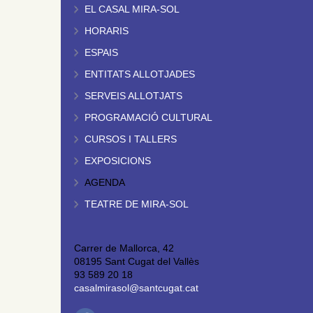
EL CASAL MIRA-SOL
HORARIS
ESPAIS
ENTITATS ALLOTJADES
SERVEIS ALLOTJATS
PROGRAMACIÓ CULTURAL
CURSOS I TALLERS
EXPOSICIONS
AGENDA
TEATRE DE MIRA-SOL
Carrer de Mallorca, 42
08195 Sant Cugat del Vallès
93 589 20 18
casalmirasol@santcugat.cat