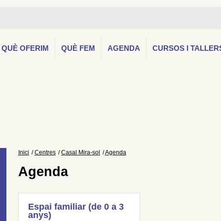
QUÈ OFERIM
QUÈ FEM
AGENDA
CURSOS I TALLER
Inici
Centres
Casal Mira-sol
Agenda
Agenda
Espai familiar (de 0 a 3
anys)