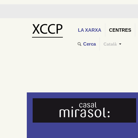
LA XARXA
CENTRES
Cerca
Català