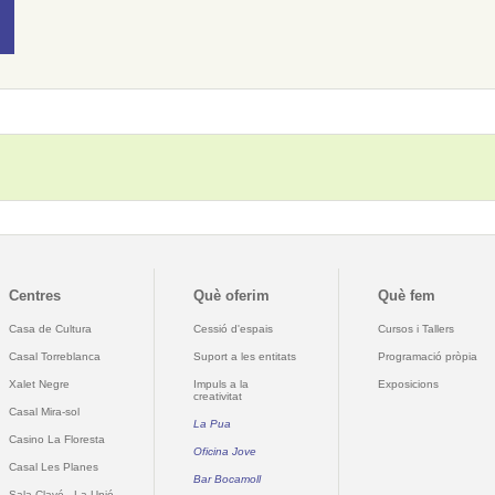
Centres
Què oferim
Què fem
Casa de Cultura
Cessió d'espais
Cursos i Tallers
Casal Torreblanca
Suport a les entitats
Programació pròpia
Xalet Negre
Impuls a la
Exposicions
creativitat
Casal Mira-sol
La Pua
Casino La Floresta
Oficina Jove
Casal Les Planes
Bar Bocamoll
Sala Clavé - La Unió