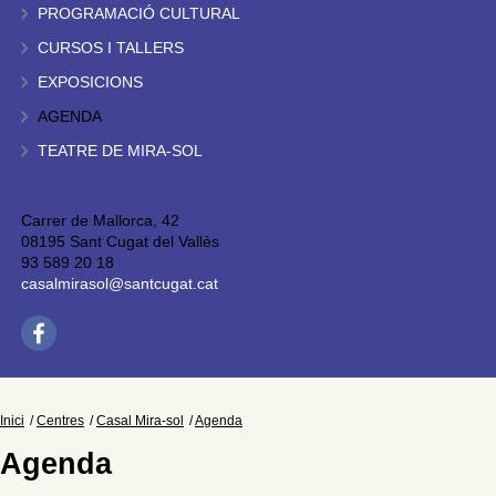
PROGRAMACIÓ CULTURAL
CURSOS I TALLERS
EXPOSICIONS
AGENDA
TEATRE DE MIRA-SOL
Carrer de Mallorca, 42
08195 Sant Cugat del Vallès
93 589 20 18
casalmirasol@santcugat.cat
Inici
Centres
Casal Mira-sol
Agenda
Agenda