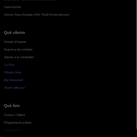
Casa Aymat
Centre Grau-Garriga d'Art Tèxtil Contemporani
Què oferim
Cessió d'espais
Suport a les entitats
Impuls a la creativitat
La Pua
Oficina Jove
Bar Bocamoll
Teatre Mira-sol
Què fem
Cursos i Tallers
Programació pròpia
Exposicions