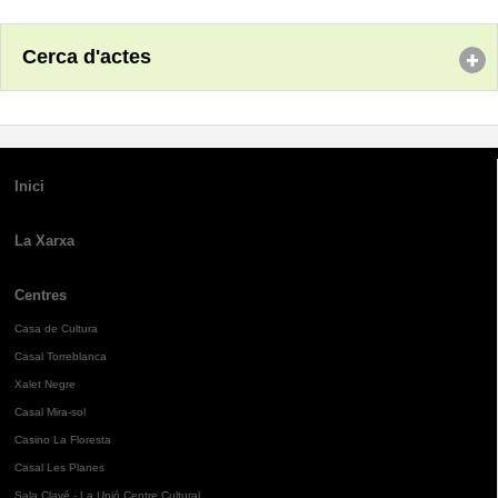
Cerca d'actes
Inici
La Xarxa
Centres
Casa de Cultura
Casal Torreblanca
Xalet Negre
Casal Mira-sol
Casino La Floresta
Casal Les Planes
Sala Clavé - La Unió Centre Cultural