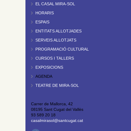
EL CASAL MIRA-SOL
HORARIS
ESPAIS
ENTITATS ALLOTJADES
SERVEIS ALLOTJATS
PROGRAMACIÓ CULTURAL
CURSOS I TALLERS
EXPOSICIONS
AGENDA
TEATRE DE MIRA-SOL
Carrer de Mallorca, 42
08195 Sant Cugat del Vallès
93 589 20 18
casalmirasol@santcugat.cat