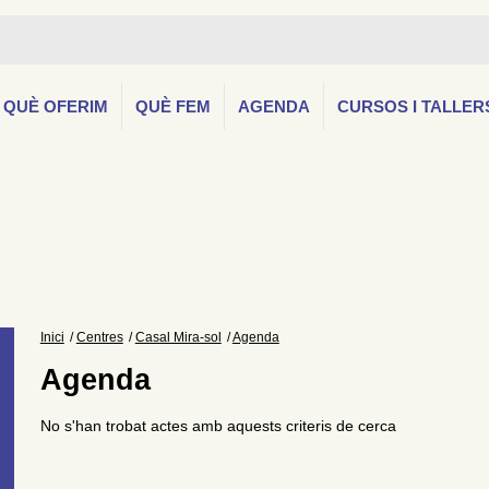
QUÈ OFERIM
QUÈ FEM
AGENDA
CURSOS I TALLER
Inici
Centres
Casal Mira-sol
Agenda
Agenda
No s'han trobat actes amb aquests criteris de cerca