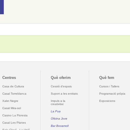
Centres
Què oferim
Què fem
Casa de Cultura
Cessió d'espais
Cursos i Tallers
Casal Torreblanca
Suport a les entitats
Programació pròpia
Xalet Negre
Impuls a la
Exposicions
creativitat
Casal Mira-sol
La Pua
Casino La Floresta
Oficina Jove
Casal Les Planes
Bar Bocamoll
Sala Clavé - La Unió