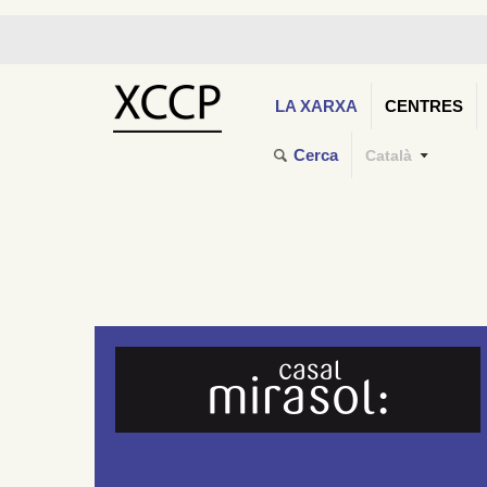
LA XARXA
CENTRES
Cerca
Català