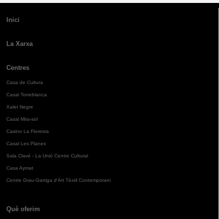
Inici
La Xarxa
Centres
Casa de Cultura
Casal Torreblanca
Xalet Negre
Casal Mira-sol
Casino La Floresta
Casal Les Planes
Sala Clavé - La Unió Centre Cultural
Casa Aymat
Centre Grau-Garriga d'Art Tèxtil Contemporani
Què oferim