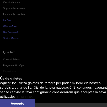
Cessió d'espais
Suport a les entitats
Impuls a la creativitat
La Pua
Oficina Jove
Bar Bocamoll
Teatre Mira-sol
Què fem
Cursos i Tallers
Programació pròpia
Exposicions
Ús de galetes
Aquest lloc utilitza galetes de tercers per poder millorar els nostres
Agenda
serveis a partir de l'anàlisi de la teva navegació. Si continues navegant
sense canviar la teva configuració considerarem que acceptes la seva
utilització.
CURSOS I TALLERS
Accepto