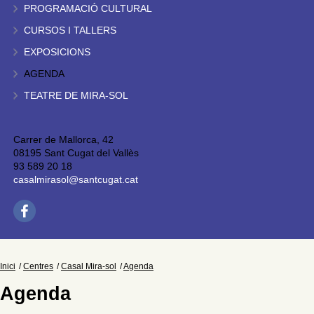
PROGRAMACIÓ CULTURAL
CURSOS I TALLERS
EXPOSICIONS
AGENDA
TEATRE DE MIRA-SOL
Carrer de Mallorca, 42
08195 Sant Cugat del Vallès
93 589 20 18
casalmirasol@santcugat.cat
Inici
Centres
Casal Mira-sol
Agenda
Agenda