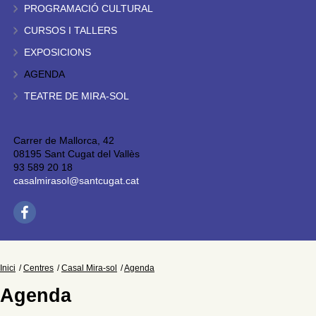
PROGRAMACIÓ CULTURAL
CURSOS I TALLERS
EXPOSICIONS
AGENDA
TEATRE DE MIRA-SOL
Carrer de Mallorca, 42
08195 Sant Cugat del Vallès
93 589 20 18
casalmirasol@santcugat.cat
Inici
Centres
Casal Mira-sol
Agenda
Agenda