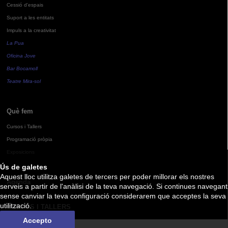
Cessió d'espais
Suport a les entitats
Impuls a la creativitat
La Pua
Oficina Jove
Bar Bocamoll
Teatre Mira-sol
Què fem
Cursos i Tallers
Programació pròpia
Exposicions
Ús de galetes
Aquest lloc utilitza galetes de tercers per poder millorar els nostres
Agenda
serveis a partir de l'anàlisi de la teva navegació. Si continues navegant
sense canviar la teva configuració considerarem que acceptes la seva
utilització.
CURSOS I TALLERS
Accepto