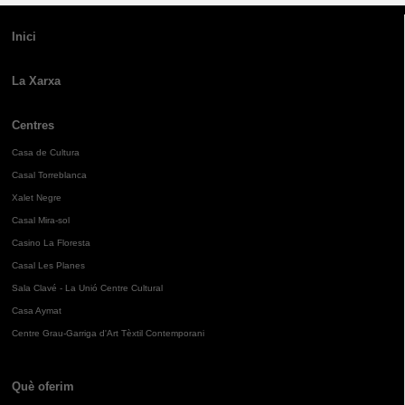
Inici
La Xarxa
Centres
Casa de Cultura
Casal Torreblanca
Xalet Negre
Casal Mira-sol
Casino La Floresta
Casal Les Planes
Sala Clavé - La Unió Centre Cultural
Casa Aymat
Centre Grau-Garriga d'Art Tèxtil Contemporani
Què oferim