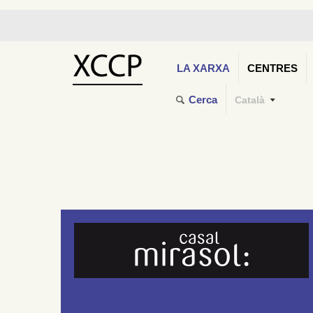
LA XARXA
CENTRES
Cerca
Català