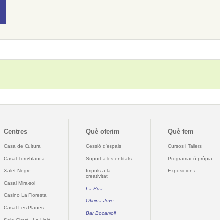
Centres
Què oferim
Què fem
Casa de Cultura
Cessió d'espais
Cursos i Tallers
Casal Torreblanca
Suport a les entitats
Programació pròpia
Xalet Negre
Impuls a la
Exposicions
creativitat
Casal Mira-sol
La Pua
Casino La Floresta
Oficina Jove
Casal Les Planes
Bar Bocamoll
Sala Clavé - La Unió