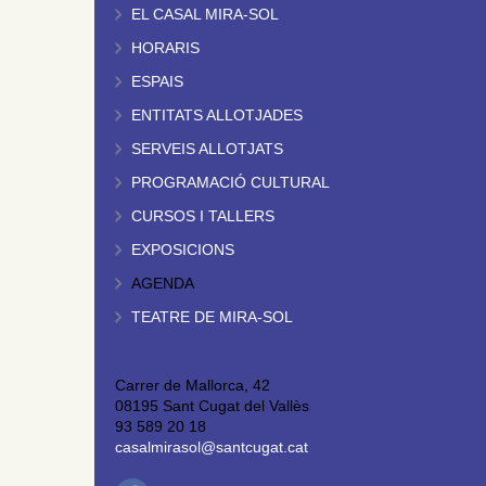
EL CASAL MIRA-SOL
HORARIS
ESPAIS
ENTITATS ALLOTJADES
SERVEIS ALLOTJATS
PROGRAMACIÓ CULTURAL
CURSOS I TALLERS
EXPOSICIONS
AGENDA
TEATRE DE MIRA-SOL
Carrer de Mallorca, 42
08195 Sant Cugat del Vallès
93 589 20 18
casalmirasol@santcugat.cat