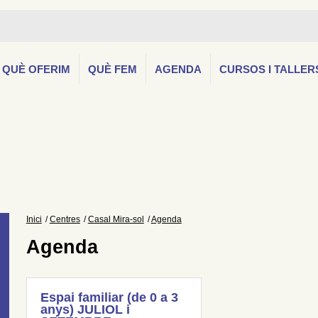
QUÈ OFERIM
QUÈ FEM
AGENDA
CURSOS I TALLER
Inici
Centres
Casal Mira-sol
Agenda
Agenda
Espai familiar (de 0 a 3
anys) JULIOL i