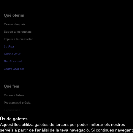
Què oferim
Cessió d'espais
Suport a les entitats
Impuls a la creativitat
La Pua
Oficina Jove
Bar Bocamoll
Teatre Mira-sol
Què fem
Cursos i Tallers
Programació pròpia
Exposicions
Ús de galetes
Aquest lloc utilitza galetes de tercers per poder millorar els nostres
Agenda
serveis a partir de l'anàlisi de la teva navegació. Si continues navegant