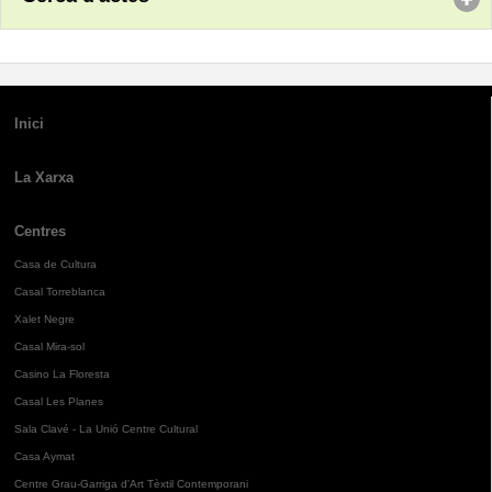
Inici
La Xarxa
Centres
Casa de Cultura
Casal Torreblanca
Xalet Negre
Casal Mira-sol
Casino La Floresta
Casal Les Planes
Sala Clavé - La Unió Centre Cultural
Casa Aymat
Centre Grau-Garriga d'Art Tèxtil Contemporani