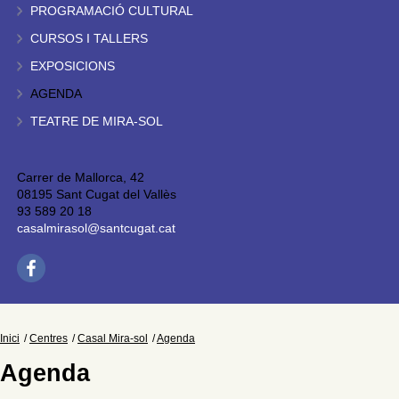
PROGRAMACIÓ CULTURAL
CURSOS I TALLERS
EXPOSICIONS
AGENDA
TEATRE DE MIRA-SOL
Carrer de Mallorca, 42
08195 Sant Cugat del Vallès
93 589 20 18
casalmirasol@santcugat.cat
Inici
Centres
Casal Mira-sol
Agenda
Agenda