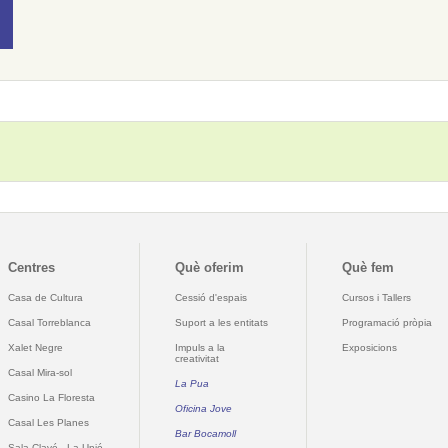
Centres
Què oferim
Què fem
Casa de Cultura
Cessió d'espais
Cursos i Tallers
Casal Torreblanca
Suport a les entitats
Programació pròpia
Xalet Negre
Impuls a la
Exposicions
creativitat
Casal Mira-sol
La Pua
Casino La Floresta
Oficina Jove
Casal Les Planes
Bar Bocamoll
Sala Clavé - La Unió