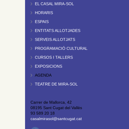
EL CASAL MIRA-SOL
HORARIS
ESPAIS
ENTITATS ALLOTJADES
SERVEIS ALLOTJATS
PROGRAMACIÓ CULTURAL
CURSOS I TALLERS
EXPOSICIONS
AGENDA
TEATRE DE MIRA-SOL
Carrer de Mallorca, 42
08195 Sant Cugat del Vallès
93 589 20 18
casalmirasol@santcugat.cat