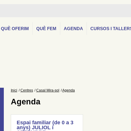
QUÈ OFERIM
QUÈ FEM
AGENDA
CURSOS I TALLER
Inici
Centres
Casal Mira-sol
Agenda
Agenda
Espai familiar (de 0 a 3
anys) JULIOL i