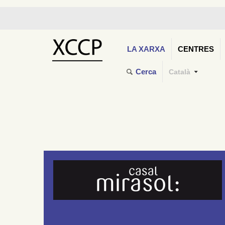
LA XARXA
CENTRES
Cerca
Català