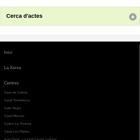
Cerca d'actes
Inici
La Xarxa
Centres
Casa de Cultura
Casal Torreblanca
Xalet Negre
Casal Mira-sol
Casino La Floresta
Casal Les Planes
Sala Clavé - La Unió Centre Cultural