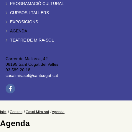
PROGRAMACIÓ CULTURAL
CURSOS I TALLERS
EXPOSICIONS
AGENDA
TEATRE DE MIRA-SOL
Carrer de Mallorca, 42
08195 Sant Cugat del Vallès
93 589 20 18
casalmirasol@santcugat.cat
Inici
Centres
Casal Mira-sol
Agenda
Agenda