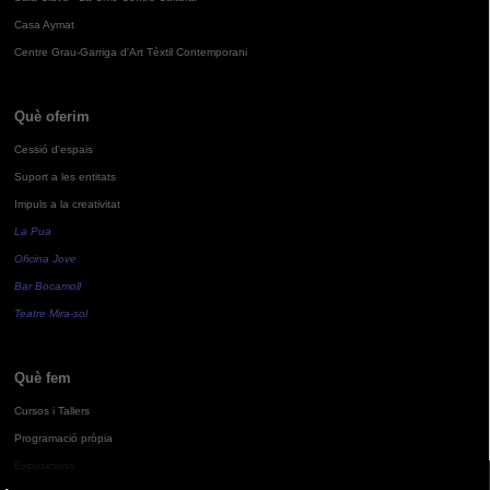
Casa Aymat
Centre Grau-Garriga d'Art Tèxtil Contemporani
Què oferim
Cessió d'espais
Suport a les entitats
Impuls a la creativitat
La Pua
Oficina Jove
Bar Bocamoll
Teatre Mira-sol
Què fem
Cursos i Tallers
Programació pròpia
Exposicions