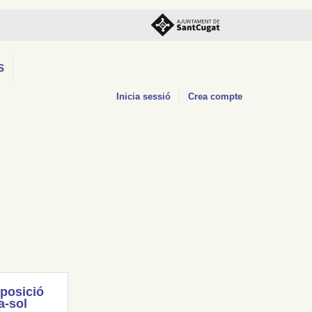
S
Inicia sessió
Crea compte
posició
a-sol