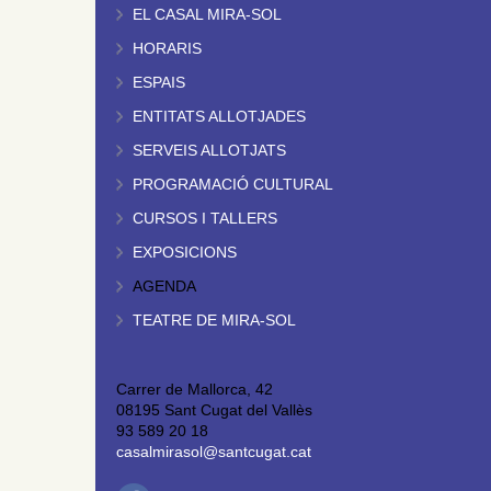
EL CASAL MIRA-SOL
HORARIS
ESPAIS
ENTITATS ALLOTJADES
SERVEIS ALLOTJATS
PROGRAMACIÓ CULTURAL
CURSOS I TALLERS
EXPOSICIONS
AGENDA
TEATRE DE MIRA-SOL
Carrer de Mallorca, 42
08195 Sant Cugat del Vallès
93 589 20 18
casalmirasol@santcugat.cat