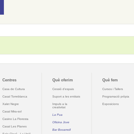
Centres
Què oferim
Què fem
Casa de Cultura
Cessió d'espais
Cursos i Tallers
Casal Torreblanca
Suport a les entitats
Programació pròpia
Xalet Negre
Impuls a la
Exposicions
creativitat
Casal Mira-sol
La Pua
Casino La Floresta
Oficina Jove
Casal Les Planes
Bar Bocamoll
Sala Clavé - La Unió