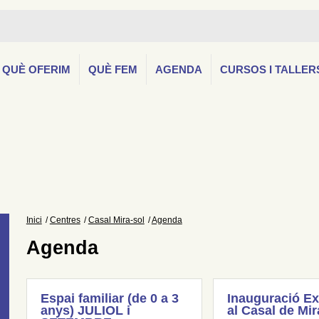
QUÈ OFERIM
QUÈ FEM
AGENDA
CURSOS I TALLER
Inici
Centres
Casal Mira-sol
Agenda
Agenda
Espai familiar (de 0 a 3
Inauguració Ex
anys) JULIOL i
al Casal de Mir