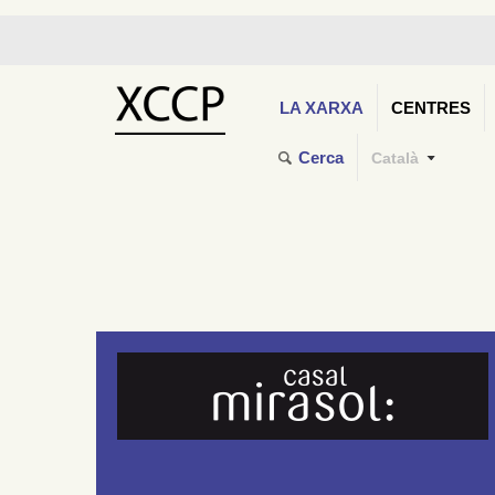
LA XARXA
CENTRES
Cerca
Català