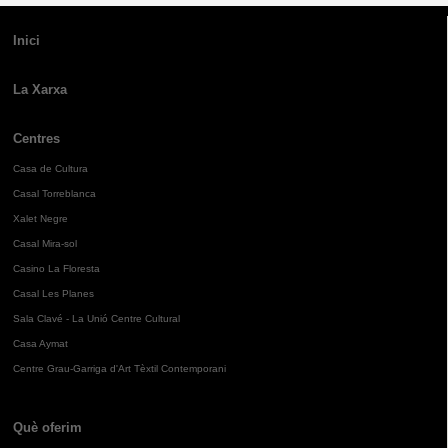
Inici
La Xarxa
Centres
Casa de Cultura
Casal Torreblanca
Xalet Negre
Casal Mira-sol
Casino La Floresta
Casal Les Planes
Sala Clavé - La Unió Centre Cultural
Casa Aymat
Centre Grau-Garriga d'Art Tèxtil Contemporani
Què oferim