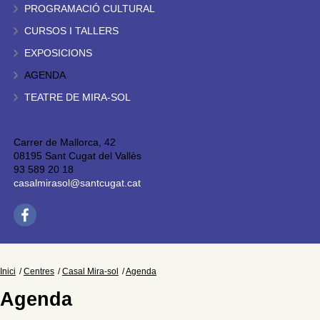
PROGRAMACIÓ CULTURAL
CURSOS I TALLERS
EXPOSICIONS
AGENDA
TEATRE DE MIRA-SOL
Carrer de Mallorca, 42
08195 Sant Cugat del Vallès
93 589 20 18
casalmirasol@santcugat.cat
Inici
Centres
Casal Mira-sol
Agenda
Agenda