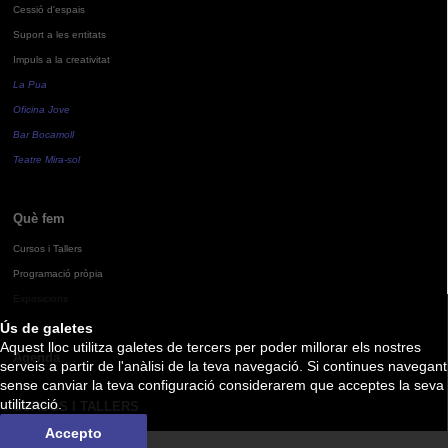
Cessió d'espais
Suport a les entitats
Impuls a la creativitat
La Pua
Oficina Jove
Bar Bocamoll
Teatre Mira-sol
Què fem
Cursos i Tallers
Programació pròpia
Exposicions
Ús de galetes
Aquest lloc utilitza galetes de tercers per poder millorar els nostres
Agenda
serveis a partir de l'anàlisi de la teva navegació. Si continues navegant
sense canviar la teva configuració considerarem que acceptes la seva
utilització.
CURSOS I TALLERS
Accepto