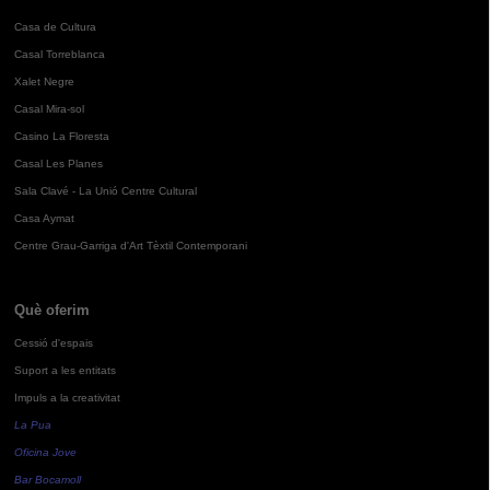
Casa de Cultura
Casal Torreblanca
Xalet Negre
Casal Mira-sol
Casino La Floresta
Casal Les Planes
Sala Clavé - La Unió Centre Cultural
Casa Aymat
Centre Grau-Garriga d'Art Tèxtil Contemporani
Què oferim
Cessió d'espais
Suport a les entitats
Impuls a la creativitat
La Pua
Oficina Jove
Bar Bocamoll