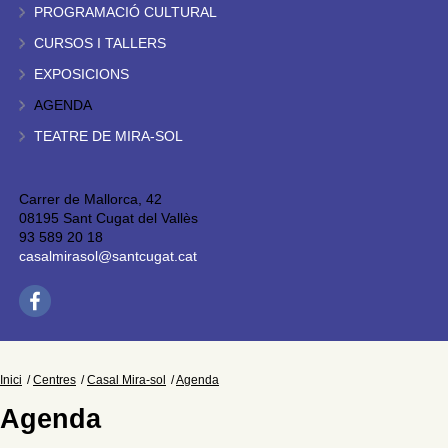
PROGRAMACIÓ CULTURAL
CURSOS I TALLERS
EXPOSICIONS
AGENDA
TEATRE DE MIRA-SOL
Carrer de Mallorca, 42
08195 Sant Cugat del Vallès
93 589 20 18
casalmirasol@santcugat.cat
Inici
Centres
Casal Mira-sol
Agenda
Agenda