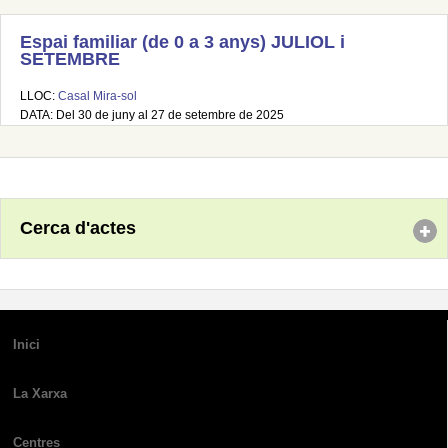
Espai familiar (de 0 a 3 anys) JULIOL i
SETEMBRE
LLOC:
Casal Mira-sol
DATA: Del 30 de juny al 27 de setembre de 2025
Cerca d'actes
Inici
La Xarxa
Centres