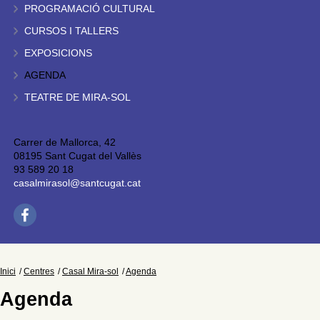
PROGRAMACIÓ CULTURAL
CURSOS I TALLERS
EXPOSICIONS
AGENDA
TEATRE DE MIRA-SOL
Carrer de Mallorca, 42
08195 Sant Cugat del Vallès
93 589 20 18
casalmirasol@santcugat.cat
Inici
Centres
Casal Mira-sol
Agenda
Agenda