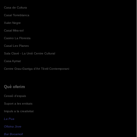
Casa de Cultura
Casal Torreblanca
Xalet Negre
Casal Mira-sol
Casino La Floresta
Casal Les Planes
Sala Clavé - La Unió Centre Cultural
Casa Aymat
Centre Grau-Garriga d'Art Tèxtil Contemporani
Què oferim
Cessió d'espais
Suport a les entitats
Impuls a la creativitat
La Pua
Oficina Jove
Bar Bocamoll