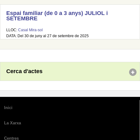
Espai familiar (de 0 a 3 anys) JULIOL i
SETEMBRE
LLOC:
Casal Mira-sol
DATA: Del 30 de juny al 27 de setembre de 2025
Cerca d'actes
Inici
La Xarxa
Centres