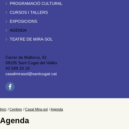
PROGRAMACIÓ CULTURAL
CURSOS I TALLERS
EXPOSICIONS
AGENDA
TEATRE DE MIRA-SOL
Carrer de Mallorca, 42
08195 Sant Cugat del Vallès
93 589 20 18
casalmirasol@santcugat.cat
Inici
Centres
Casal Mira-sol
Agenda
Agenda