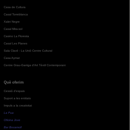
Casa de Cultura
Casal Torreblanca
Xalet Negre
Casal Mira-sol
Casino La Floresta
Casal Les Planes
Sala Clavé - La Unió Centre Cultural
Casa Aymat
Centre Grau-Garriga d'Art Tèxtil Contemporani
Què oferim
Cessió d'espais
Suport a les entitats
Impuls a la creativitat
La Pua
Oficina Jove
Bar Bocamoll