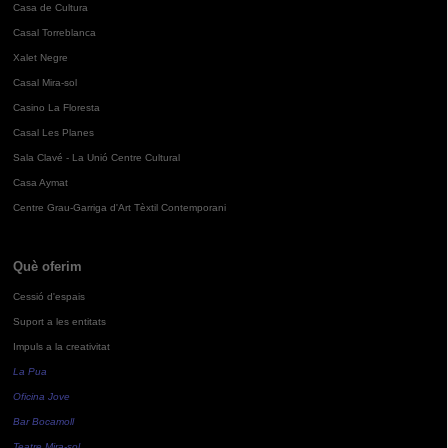
Casa de Cultura
Casal Torreblanca
Xalet Negre
Casal Mira-sol
Casino La Floresta
Casal Les Planes
Sala Clavé - La Unió Centre Cultural
Casa Aymat
Centre Grau-Garriga d'Art Tèxtil Contemporani
Què oferim
Cessió d'espais
Suport a les entitats
Impuls a la creativitat
La Pua
Oficina Jove
Bar Bocamoll
Teatre Mira-sol