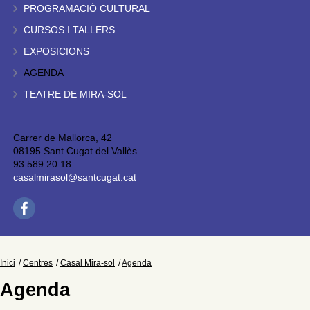
PROGRAMACIÓ CULTURAL
CURSOS I TALLERS
EXPOSICIONS
AGENDA
TEATRE DE MIRA-SOL
Carrer de Mallorca, 42
08195 Sant Cugat del Vallès
93 589 20 18
casalmirasol@santcugat.cat
Inici
Centres
Casal Mira-sol
Agenda
Agenda