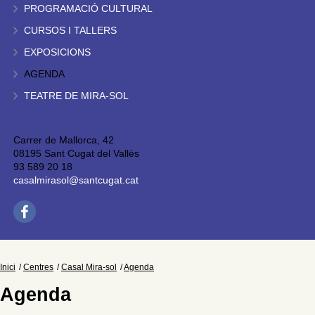
PROGRAMACIÓ CULTURAL
CURSOS I TALLERS
EXPOSICIONS
AGENDA
TEATRE DE MIRA-SOL
Carrer de Mallorca, 42
08195 Sant Cugat del Vallès
93 589 20 18
casalmirasol@santcugat.cat
Inici
Centres
Casal Mira-sol
Agenda
Agenda