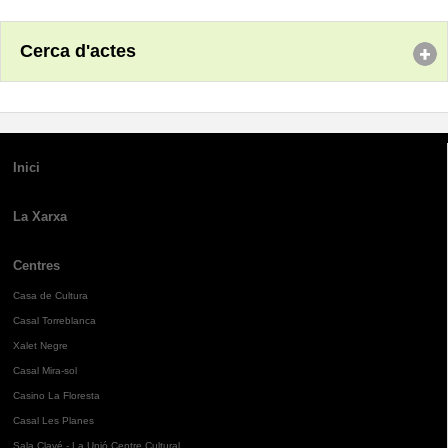
Cerca d'actes
Inici
La Xarxa
Centres
Casa de Cultura
Casal Torreblanca
Xalet Negre
Casal Mira-sol
Casino La Floresta
Casal Les Planes
Sala Clavé - La Unió Centre Cultural