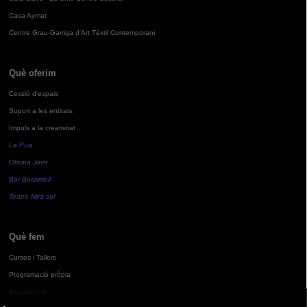
Casa Aymat
Centre Grau-Garriga d'Art Tèxtil Contemporani
Què oferim
Cessió d'espais
Suport a les entitats
Impuls a la creativitat
La Pua
Oficina Jove
Bar Bocamoll
Teatre Mira-sol
Què fem
Cursos i Tallers
Programació pròpia
Exposicions