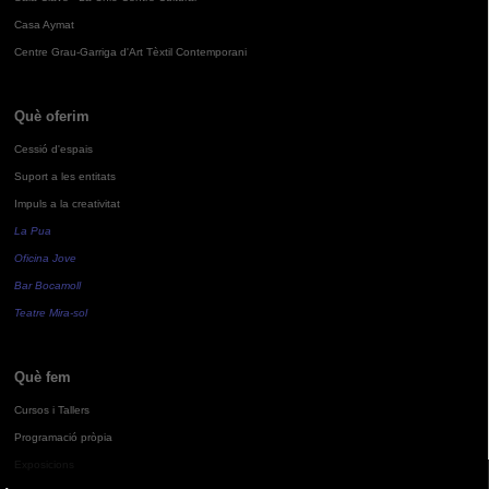
Casa Aymat
Centre Grau-Garriga d'Art Tèxtil Contemporani
Què oferim
Cessió d'espais
Suport a les entitats
Impuls a la creativitat
La Pua
Oficina Jove
Bar Bocamoll
Teatre Mira-sol
Què fem
Cursos i Tallers
Programació pròpia
Exposicions