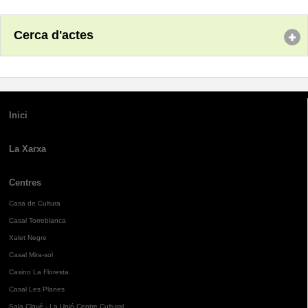
Cerca d'actes
Inici
La Xarxa
Centres
Casa de Cultura
Casal Torreblanca
Xalet Negre
Casal Mira-sol
Casino La Floresta
Casal Les Planes
Sala Clavé - La Unió Centre Cultural