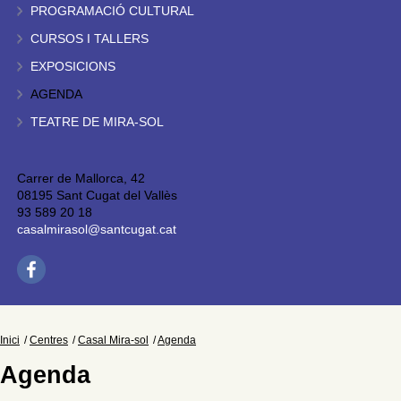
PROGRAMACIÓ CULTURAL
CURSOS I TALLERS
EXPOSICIONS
AGENDA
TEATRE DE MIRA-SOL
Carrer de Mallorca, 42
08195 Sant Cugat del Vallès
93 589 20 18
casalmirasol@santcugat.cat
Inici
Centres
Casal Mira-sol
Agenda
Agenda