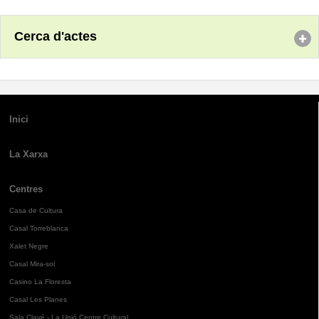
Cerca d'actes
Inici
La Xarxa
Centres
Casa de Cultura
Casal Torreblanca
Xalet Negre
Casal Mira-sol
Casino La Floresta
Casal Les Planes
Sala Clavé - La Unió Centre Cultural