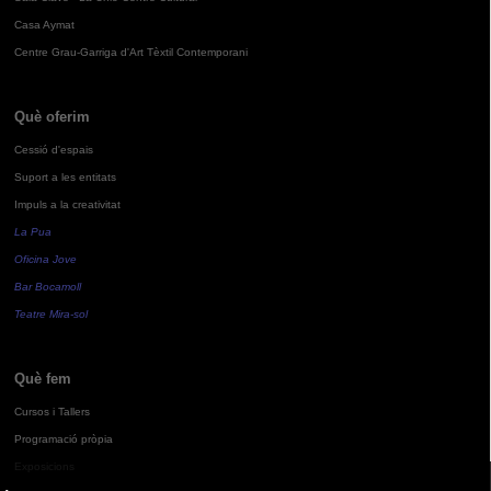
Casa Aymat
Centre Grau-Garriga d'Art Tèxtil Contemporani
Què oferim
Cessió d'espais
Suport a les entitats
Impuls a la creativitat
La Pua
Oficina Jove
Bar Bocamoll
Teatre Mira-sol
Què fem
Cursos i Tallers
Programació pròpia
Exposicions