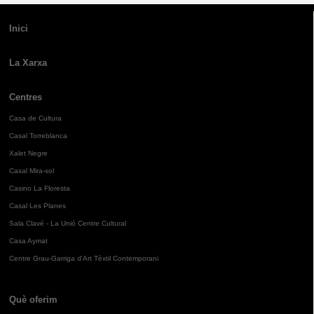
Inici
La Xarxa
Centres
Casa de Cultura
Casal Torreblanca
Xalet Negre
Casal Mira-sol
Casino La Floresta
Casal Les Planes
Sala Clavé - La Unió Centre Cultural
Casa Aymat
Centre Grau-Garriga d'Art Tèxtil Contemporani
Què oferim