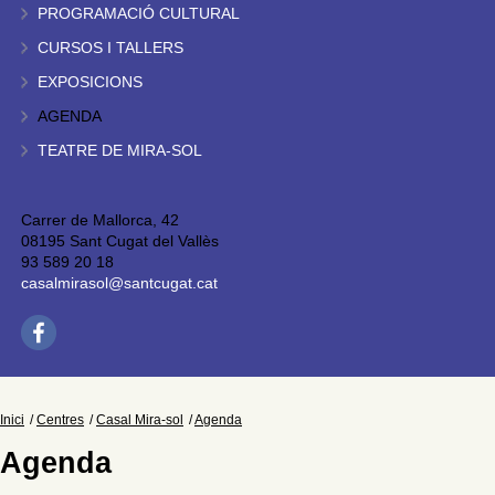
PROGRAMACIÓ CULTURAL
CURSOS I TALLERS
EXPOSICIONS
AGENDA
TEATRE DE MIRA-SOL
Carrer de Mallorca, 42
08195 Sant Cugat del Vallès
93 589 20 18
casalmirasol@santcugat.cat
Inici
Centres
Casal Mira-sol
Agenda
Agenda