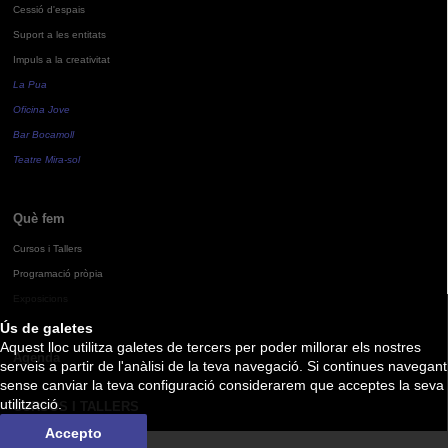
Cessió d'espais
Suport a les entitats
Impuls a la creativitat
La Pua
Oficina Jove
Bar Bocamoll
Teatre Mira-sol
Què fem
Cursos i Tallers
Programació pròpia
Exposicions
Ús de galetes
Aquest lloc utilitza galetes de tercers per poder millorar els nostres
Agenda
serveis a partir de l'anàlisi de la teva navegació. Si continues navegant
sense canviar la teva configuració considerarem que acceptes la seva
utilització.
CURSOS I TALLERS
Accepto