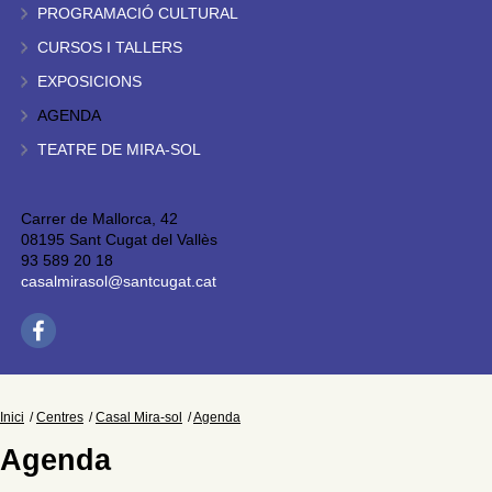
PROGRAMACIÓ CULTURAL
CURSOS I TALLERS
EXPOSICIONS
AGENDA
TEATRE DE MIRA-SOL
Carrer de Mallorca, 42
08195 Sant Cugat del Vallès
93 589 20 18
casalmirasol@santcugat.cat
Inici
Centres
Casal Mira-sol
Agenda
Agenda