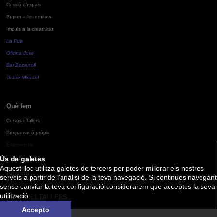
Cessió d'espais
Suport a les entitats
Impuls a la creativitat
La Pua
Oficina Jove
Bar Bocamoll
Teatre Mira-sol
Què fem
Cursos i Tallers
Programació pròpia
Exposicions
Ús de galetes
Aquest lloc utilitza galetes de tercers per poder millorar els nostres
Agenda
serveis a partir de l'anàlisi de la teva navegació. Si continues navegant
sense canviar la teva configuració considerarem que acceptes la seva
utilització.
CURSOS I TALLERS
Accepto