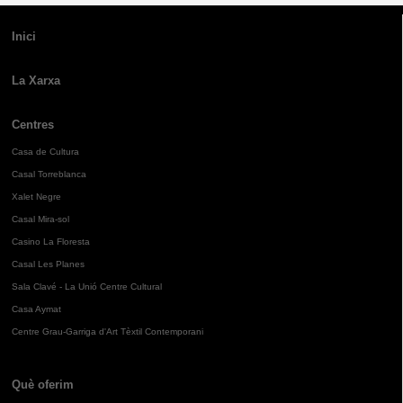
Inici
La Xarxa
Centres
Casa de Cultura
Casal Torreblanca
Xalet Negre
Casal Mira-sol
Casino La Floresta
Casal Les Planes
Sala Clavé - La Unió Centre Cultural
Casa Aymat
Centre Grau-Garriga d'Art Tèxtil Contemporani
Què oferim