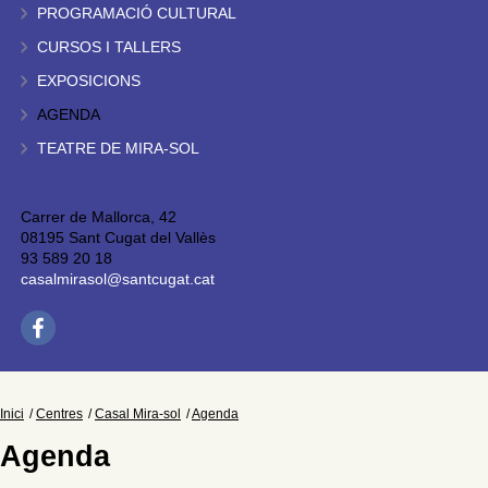
PROGRAMACIÓ CULTURAL
CURSOS I TALLERS
EXPOSICIONS
AGENDA
TEATRE DE MIRA-SOL
Carrer de Mallorca, 42
08195 Sant Cugat del Vallès
93 589 20 18
casalmirasol@santcugat.cat
Inici
Centres
Casal Mira-sol
Agenda
Agenda