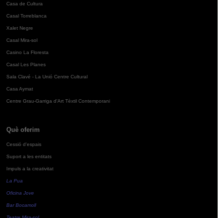
Casa de Cultura
Casal Torreblanca
Xalet Negre
Casal Mira-sol
Casino La Floresta
Casal Les Planes
Sala Clavé - La Unió Centre Cultural
Casa Aymat
Centre Grau-Garriga d'Art Tèxtil Contemporani
Què oferim
Cessió d'espais
Suport a les entitats
Impuls a la creativitat
La Pua
Oficina Jove
Bar Bocamoll
Teatre Mira-sol