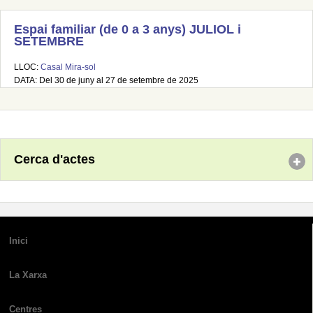
Espai familiar (de 0 a 3 anys) JULIOL i
SETEMBRE
LLOC:
Casal Mira-sol
DATA: Del 30 de juny al 27 de setembre de 2025
Cerca d'actes
Inici
La Xarxa
Centres