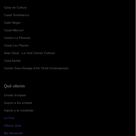
Casa de Cultura
Casal Torreblanca
Xalet Negre
Casal Mira-sol
Casino La Floresta
Casal Les Planes
Sala Clavé - La Unió Centre Cultural
Casa Aymat
Centre Grau-Garriga d'Art Tèxtil Contemporani
Què oferim
Cessió d'espais
Suport a les entitats
Impuls a la creativitat
La Pua
Oficina Jove
Bar Bocamoll