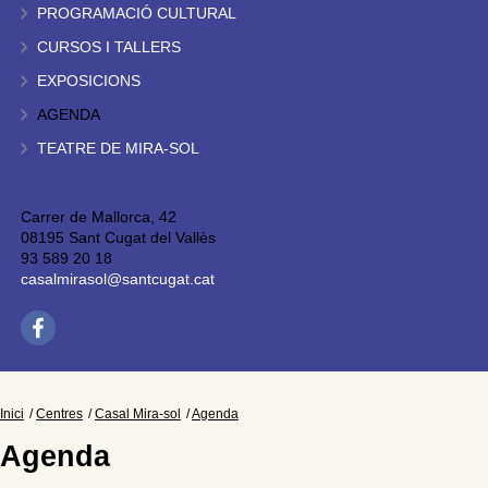
PROGRAMACIÓ CULTURAL
CURSOS I TALLERS
EXPOSICIONS
AGENDA
TEATRE DE MIRA-SOL
Carrer de Mallorca, 42
08195 Sant Cugat del Vallès
93 589 20 18
casalmirasol@santcugat.cat
Inici
Centres
Casal Mira-sol
Agenda
Agenda