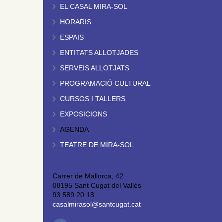
EL CASAL MIRA-SOL
HORARIS
ESPAIS
ENTITATS ALLOTJADES
SERVEIS ALLOTJATS
PROGRAMACIÓ CULTURAL
CURSOS I TALLERS
EXPOSICIONS
AGENDA
TEATRE DE MIRA-SOL
Carrer de Mallorca, 42
08195 Sant Cugat del Vallès
93 589 20 18
casalmirasol@santcugat.cat