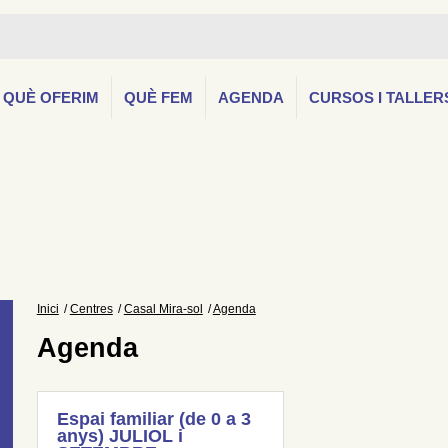
QUÈ OFERIM
QUÈ FEM
AGENDA
CURSOS I TALLER
Inici
Centres
Casal Mira-sol
Agenda
Agenda
Espai familiar (de 0 a 3
anys) JULIOL i