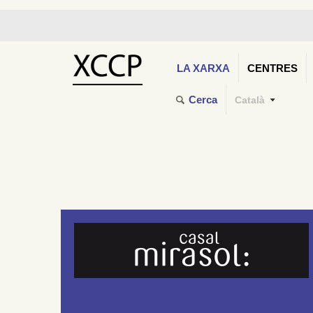
LA XARXA
CENTRES
Cerca
Català