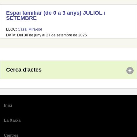
Espai familiar (de 0 a 3 anys) JULIOL i
SETEMBRE
LLOC:
Casal Mira-sol
DATA: Del 30 de juny al 27 de setembre de 2025
Cerca d'actes
Inici
La Xarxa
Centres