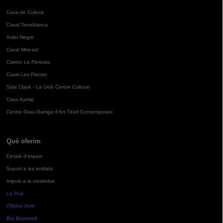
Casa de Cultura
Casal Torreblanca
Xalet Negre
Casal Mira-sol
Casino La Floresta
Casal Les Planes
Sala Clavé - La Unió Centre Cultural
Casa Aymat
Centre Grau-Garriga d'Art Tèxtil Contemporani
Què oferim
Cessió d'espais
Suport a les entitats
Impuls a la creativitat
La Pua
Oficina Jove
Bar Bocamoll