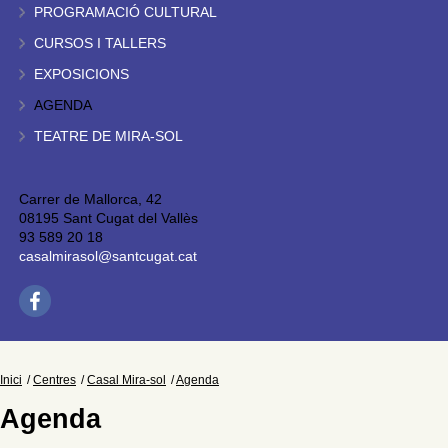
PROGRAMACIÓ CULTURAL
CURSOS I TALLERS
EXPOSICIONS
AGENDA
TEATRE DE MIRA-SOL
Carrer de Mallorca, 42
08195 Sant Cugat del Vallès
93 589 20 18
casalmirasol@santcugat.cat
Inici
Centres
Casal Mira-sol
Agenda
Agenda