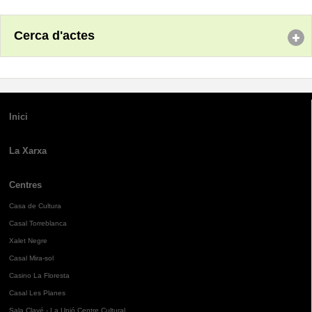
Cerca d'actes
Inici
La Xarxa
Centres
Casa de Cultura
Casal Torreblanca
Xalet Negre
Casal Mira-sol
Casino La Floresta
Casal Les Planes
Sala Clavé - La Unió Centre Cultural