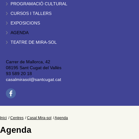
PROGRAMACIÓ CULTURAL
CURSOS I TALLERS
EXPOSICIONS
AGENDA
TEATRE DE MIRA-SOL
Carrer de Mallorca, 42
08195 Sant Cugat del Vallès
93 589 20 18
casalmirasol@santcugat.cat
Inici
Centres
Casal Mira-sol
Agenda
Agenda