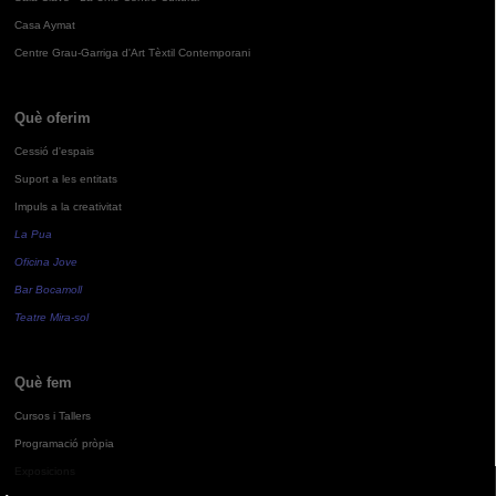
Casa Aymat
Centre Grau-Garriga d'Art Tèxtil Contemporani
Què oferim
Cessió d'espais
Suport a les entitats
Impuls a la creativitat
La Pua
Oficina Jove
Bar Bocamoll
Teatre Mira-sol
Què fem
Cursos i Tallers
Programació pròpia
Exposicions